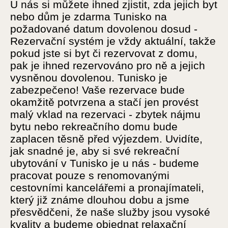
U nás si můžete ihned zjistit, zda jejich byt
nebo dům je zdarma Tunisko na
požadované datum dovolenou dosud -
Rezervační systém je vždy aktuální, takže
pokud jste si byt či rezervovat z domu,
pak je ihned rezervováno pro ně a jejich
vysněnou dovolenou. Tunisko je
zabezpečeno! Vaše rezervace bude
okamžitě potvrzena a stačí jen provést
malý vklad na rezervaci - zbytek nájmu
bytu nebo rekreačního domu bude
zaplacen těsně před výjezdem. Uvidíte,
jak snadné je, aby si své rekreační
ubytování v Tunisko je u nás - budeme
pracovat pouze s renomovanými
cestovními kancelářemi a pronajímateli,
který již známe dlouhou dobu a jsme
přesvědčeni, že naše služby jsou vysoké
kvality a budeme objednat relaxační