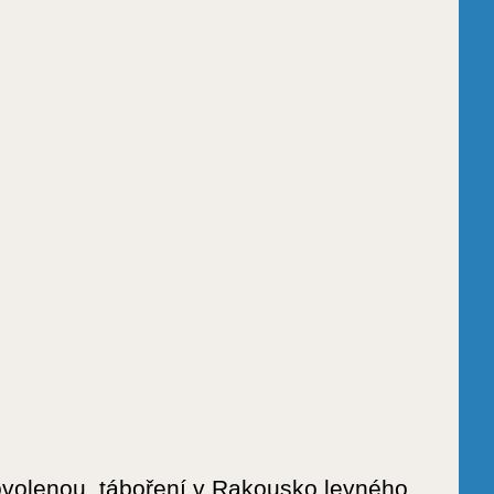
ovolenou, táboření v Rakousko levného