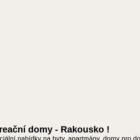
reační domy - Rakousko !
ciální nabídky na byty, apartmány, domy pro d