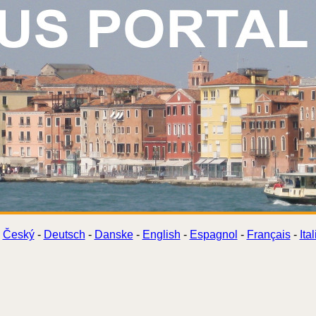
Český
-
Deutsch
-
Danske
-
English
-
Espagnol
-
Français
-
Ita