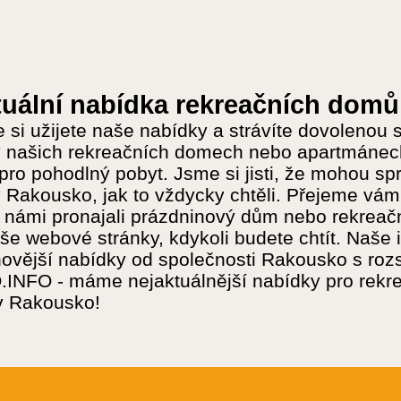
uální nabídka rekreačních domů 
 si užijete naše nabídky a strávíte dovolenou s
 našich rekreačních domech nebo apartmánech
pro pohodlný pobyt. Jsme si jisti, že mohou spr
 Rakousko, jak to vždycky chtěli. Přejeme vám
 námi pronajali prázdninový dům nebo rekreačn
aše webové stránky, kdykoli budete chtít. Naše 
novější nabídky od společnosti Rakousko s ro
NFO - máme nejaktuálnější nabídky pro rekrea
v Rakousko!