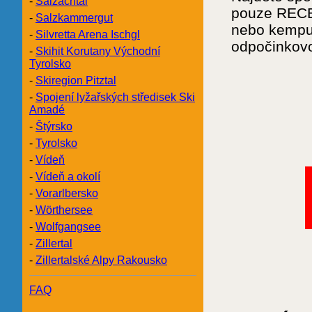
-
Salzachtal
pouze RECES
-
Salzkammergut
nebo kempu
-
Silvretta Arena Ischgl
odpočinkovo
-
Skihit Korutany Východní
Tyrolsko
-
Skiregion Pitztal
-
Spojení lyžařských středisek Ski
Amadé
-
Štýrsko
-
Tyrolsko
-
Vídeň
-
Vídeň a okolí
-
Vorarlbersko
-
Wörthersee
-
Wolfgangsee
-
Zillertal
-
Zillertalské Alpy Rakousko
FAQ