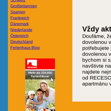
Schweiz
Großbritannien
Spanien
Frankreich
Dänemark
Vždy akt
Niederlande
Doufáme, že
Österreich
dovolenou v
Deutschland
potřebujete 
Ferienhaus Blog
dovolenou v
bychom si s
navštivte n
najdete nej
od RECESO.I
apartmánu 