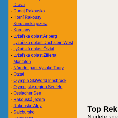
-
Dráva
-
Dunaj Rakousko
-
Horní Rakousy
-
Korutanská jezera
-
Korutany
-
Lyžařská oblast Arlberg
-
Lyžařská oblast Dachstein West
-
Lyžařská oblast Ötztal
-
Lyžařská oblast Zillertal
-
Montafon
-
Národní park Vysoké Taury
-
Ötztal
-
Olympia SkiWorld Innsbruck
-
Olympijský region Seefeld
-
Ossiacher See
-
Rakouská jezera
-
Rakouské Alpy
Top Rek
-
Salcbursko
Najdete spe