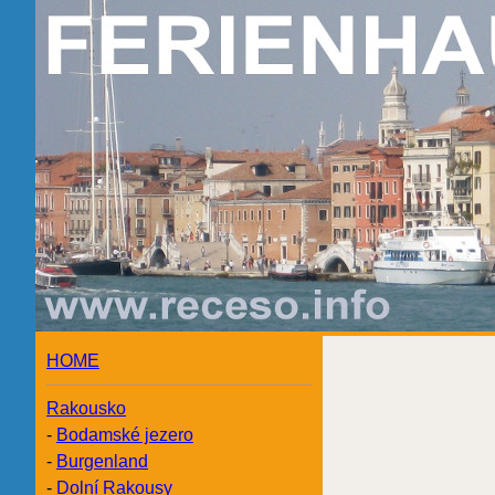
HOME
Rakousko
-
Bodamské jezero
-
Burgenland
-
Dolní Rakousy