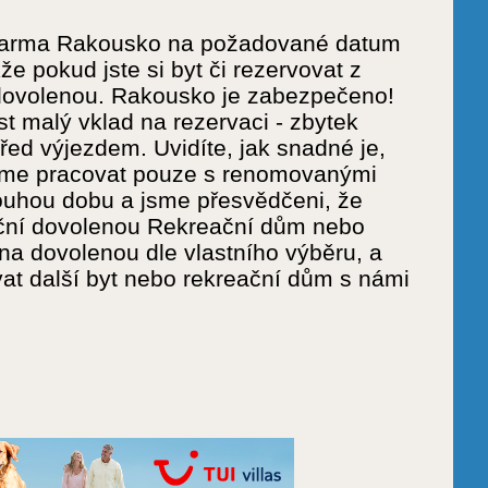
e zdarma Rakousko na požadované datum
e pokud jste si byt či rezervovat z
 dovolenou. Rakousko je zabezpečeno!
t malý vklad na rezervaci - zbytek
ed výjezdem. Uvidíte, jak snadné je,
deme pracovat pouze s renomovanými
louhou dobu a jsme přesvědčeni, že
ační dovolenou Rekreační dům nebo
a dovolenou dle vlastního výběru, a
ovat další byt nebo rekreační dům s námi