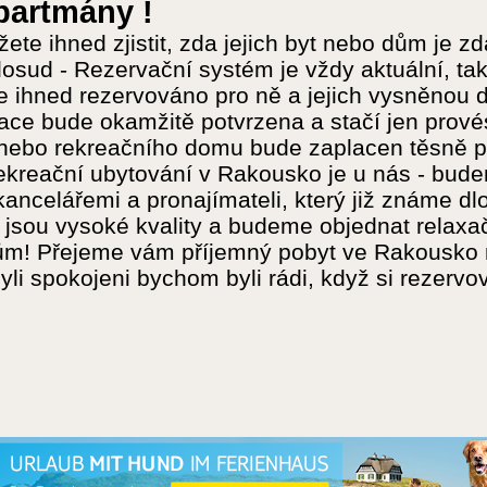
partmány !
žete ihned zjistit, zda jejich byt nebo dům j
sud - Rezervační systém je vždy aktuální, takž
e ihned rezervováno pro ně a jejich vysněnou
ace bude okamžitě potvrzena a stačí jen provés
nebo rekreačního domu bude zaplacen těsně př
rekreační ubytování v Rakousko je u nás - bu
kancelářemi a pronajímateli, který již známe d
 jsou vysoké kvality a budeme objednat relax
ům! Přejeme vám příjemný pobyt ve Rakousko n
yli spokojeni bychom byli rádi, když si rezerv