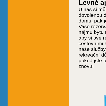
Levné a
U nás si mů
dovolenou do
domu, pak j
Vaše rezerv
nájmu bytu 
aby si své 
cestovními 
naše služby
rekreační d
pokud jste b
znovu!