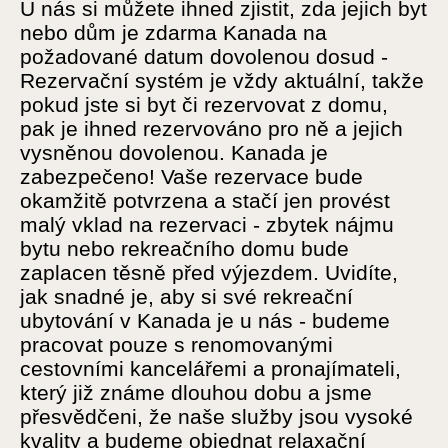
U nás si můžete ihned zjistit, zda jejich byt
nebo dům je zdarma Kanada na
požadované datum dovolenou dosud -
Rezervační systém je vždy aktuální, takže
pokud jste si byt či rezervovat z domu,
pak je ihned rezervováno pro ně a jejich
vysněnou dovolenou. Kanada je
zabezpečeno! Vaše rezervace bude
okamžitě potvrzena a stačí jen provést
malý vklad na rezervaci - zbytek nájmu
bytu nebo rekreačního domu bude
zaplacen těsně před výjezdem. Uvidíte,
jak snadné je, aby si své rekreační
ubytování v Kanada je u nás - budeme
pracovat pouze s renomovanými
cestovními kancelářemi a pronajímateli,
který již známe dlouhou dobu a jsme
přesvědčeni, že naše služby jsou vysoké
kvality a budeme objednat relaxační