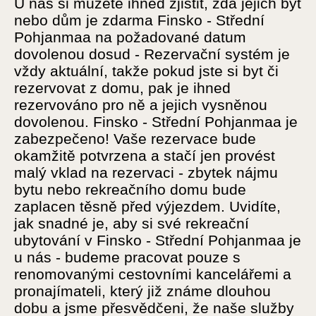
U nás si můžete ihned zjistit, zda jejich byt
nebo dům je zdarma Finsko - Střední
Pohjanmaa na požadované datum
dovolenou dosud - Rezervační systém je
vždy aktuální, takže pokud jste si byt či
rezervovat z domu, pak je ihned
rezervováno pro ně a jejich vysněnou
dovolenou. Finsko - Střední Pohjanmaa je
zabezpečeno! Vaše rezervace bude
okamžitě potvrzena a stačí jen provést
malý vklad na rezervaci - zbytek nájmu
bytu nebo rekreačního domu bude
zaplacen těsně před výjezdem. Uvidíte,
jak snadné je, aby si své rekreační
ubytování v Finsko - Střední Pohjanmaa je
u nás - budeme pracovat pouze s
renomovanými cestovními kancelářemi a
pronajímateli, který již známe dlouhou
dobu a jsme přesvědčeni, že naše služby