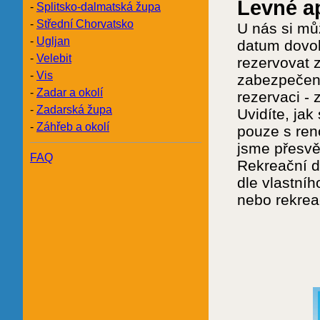
Levné a
-
Splitsko-dalmatská župa
-
Střední Chorvatsko
U nás si mů
-
Ugljan
datum dovol
-
Velebit
rezervovat 
-
Vis
zabezpečeno
-
Zadar a okolí
rezervaci -
-
Zadarská župa
Uvidíte, ja
-
Záhřeb a okolí
pouze s ren
jsme přesvě
FAQ
Rekreační d
dle vlastníh
nebo rekrea