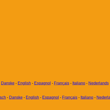
-
Danske
-
English
-
Espagnol
-
Français
-
Italiano
-
Nederlands
sch
-
Danske
-
English
-
Espagnol
-
Français
-
Italiano
-
Nederl