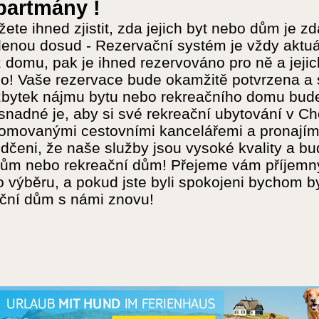
partmány !
žete ihned zjistit, zda jejich byt nebo dům je
enou dosud - Rezervační systém je vždy aktuáln
z domu, pak je ihned rezervováno pro ně a jej
! Vaše rezervace bude okamžitě potvrzena a s
 zbytek nájmu bytu nebo rekreačního domu bud
k snadné je, aby si své rekreační ubytování v C
omovanými cestovními kancelářemi a pronajíma
dčeni, že naše služby jsou vysoké kvality a b
ům nebo rekreační dům! Přejeme vám příjemn
o výběru, a pokud jste byli spokojeni bychom byl
ční dům s námi znovu!