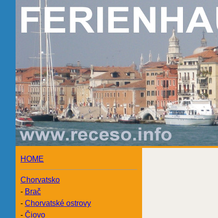
HOME
Chorvatsko
-
Brač
-
Chorvatské ostrovy
-
Čiovo