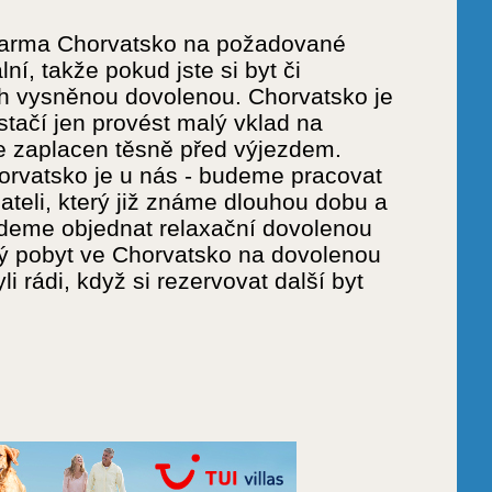
 zdarma Chorvatsko na požadované
í, takže pokud jste si byt či
ich vysněnou dovolenou. Chorvatsko je
tačí jen provést malý vklad na
e zaplacen těsně před výjezdem.
horvatsko je u nás - budeme pracovat
teli, který již známe dlouhou dobu a
udeme objednat relaxační dovolenou
ý pobyt ve Chorvatsko na dovolenou
i rádi, když si rezervovat další byt