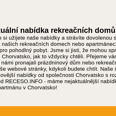
uální nabídka rekreačních domů 
si užijete naše nabídky a strávíte dovolenou s
 našich rekreačních domech nebo apartmánech
pro pohodlný pobyt. Jsme si jisti, že mohou spr
 Chorvatsko, jak to vždycky chtěli. Přejeme vá
 námi pronajali prázdninový dům nebo rekreačn
aše webové stránky, kdykoli budete chtít. Naše 
novější nabídky od společnosti Chorvatsko s 
d RECESO.INFO - máme nejaktuálnější nabídky 
artmánu v Chorvatsko!