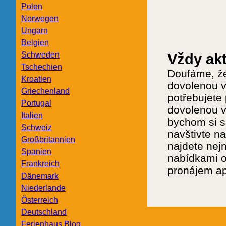
Polen
Norwegen
Ungarn
Belgien
Schweden
Vždy akt
Tschechien
Doufáme, že 
Kroatien
dovolenou v
Griechenland
potřebujete 
Portugal
dovolenou v
Italien
bychom si s
Schweiz
navštivte n
Großbritannien
najdete nej
Spanien
nabídkami o
Frankreich
pronájem ap
Dänemark
Niederlande
Österreich
Deutschland
Ferienhaus Blog