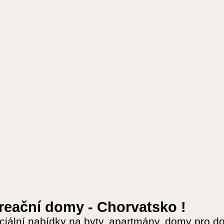
reační domy - Chorvatsko !
ciální nabídky na byty, apartmány, domy pro d