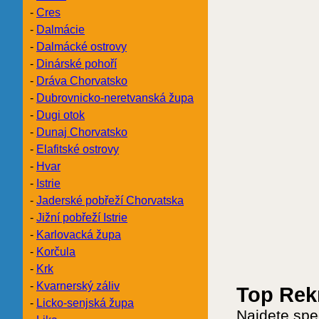
-
Cres
-
Dalmácie
-
Dalmácké ostrovy
-
Dinárské pohoří
-
Dráva Chorvatsko
-
Dubrovnicko-neretvanská župa
-
Dugi otok
-
Dunaj Chorvatsko
-
Elafitské ostrovy
-
Hvar
-
Istrie
-
Jaderské pobřeží Chorvatska
-
Jižní pobřeží Istrie
-
Karlovacká župa
-
Korčula
-
Krk
-
Kvarnerský záliv
Top Rek
-
Licko-senjská župa
Najdete spe