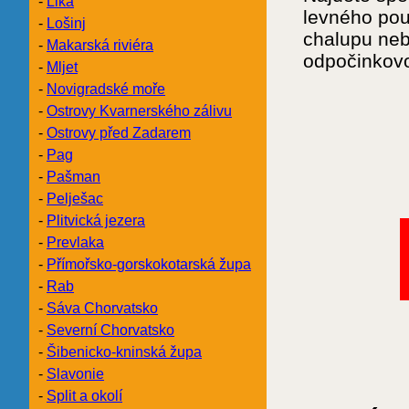
-
Lika
levného pou
-
Lošinj
chalupu ne
-
Makarská riviéra
odpočinkovo
-
Mljet
-
Novigradské moře
-
Ostrovy Kvarnerského zálivu
-
Ostrovy před Zadarem
-
Pag
-
Pašman
-
Pelješac
-
Plitvická jezera
-
Prevlaka
-
Přímořsko-gorskokotarská župa
-
Rab
-
Sáva Chorvatsko
-
Severní Chorvatsko
-
Šibenicko-kninská župa
-
Slavonie
-
Split a okolí