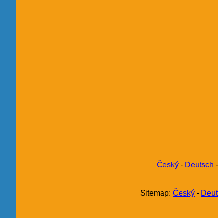
Český
-
Deutsch
Sitemap:
Český
-
Deut