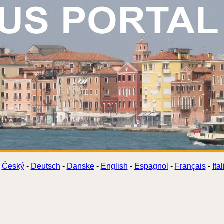
Český
-
Deutsch
-
Danske
-
English
-
Espagnol
-
Français
-
Ita